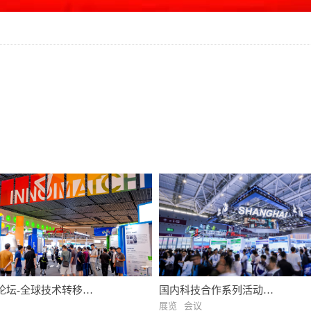
论坛-全球技术转移大
国内科技合作系列活动
atch EXPO )
(Domestic Science and
展览
会议