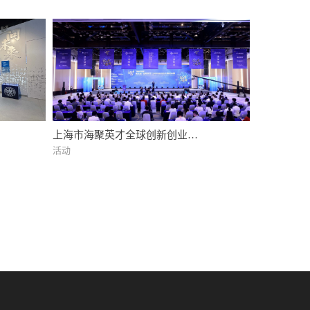
上海市海聚英才全球创新创业大
赛(Shanghai Global Talents
活动
Innovation &Entrepreneurship
Competition)