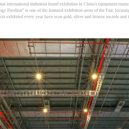
al international industrial brand exhibition in China's equipment manu
 Pavilion” is one of the featured exhibition areas of the Fair, focusing
cts exhibited every year have won gold, silver and bronze awards and 