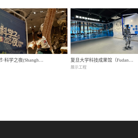
Technology Cooperation Series)
科学之夜(Shanghai
复旦大学科技成果馆（Fudan
nd Technology Festival
University - Science and
展示工程
Night)
Technology Achievements
Pavilion）