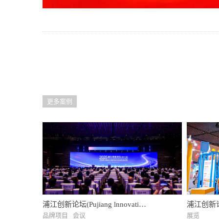
更多案例
浦江创新论坛(Pujiang lnnovation
浦江创新
Forum)
会( InnoM
品牌项目
会议
展览