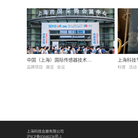
中国（上海）国际传感器技术与
上海科技节·
应用展览会(SENSOR CHINA
Science a
品牌项目
展览
会议
科普
活动
Expo & Conference)
- Science 
上海科技会展有限公司
沪ICP备05040256号-1